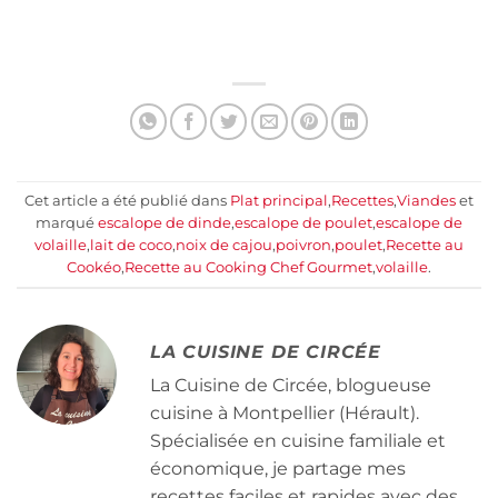
Cet article a été publié dans
Plat principal
,
Recettes
,
Viandes
et
marqué
escalope de dinde
,
escalope de poulet
,
escalope de
volaille
,
lait de coco
,
noix de cajou
,
poivron
,
poulet
,
Recette au
Cookéo
,
Recette au Cooking Chef Gourmet
,
volaille
.
LA CUISINE DE CIRCÉE
La Cuisine de Circée, blogueuse
cuisine à Montpellier (Hérault).
Spécialisée en cuisine familiale et
économique, je partage mes
recettes faciles et rapides avec des