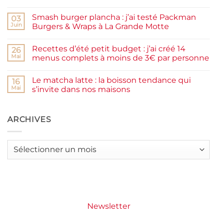
Aucun
maison
commentaire
facile
Smash burger plancha : j’ai testé Packman
sur
03
et
Pancakes
rapide
Juin
Burgers & Wraps à La Grande Motte
à
la
Aucun
farine
commentaire
Recettes d’été petit budget : j’ai créé 14
complète,
sur
26
moelleux
Smash
Mai
menus complets à moins de 3€ par personne
et
burger
IG
plancha :
Aucun
bas
j’ai
commentaire
Le matcha latte : la boisson tendance qui
testé
sur
16
Packman
Recettes
Mai
s’invite dans nos maisons
Burgers &
d’été
Wraps
petit
Aucun
à
budget
commentaire
La
:
sur
Grande
j’ai
Le
ARCHIVES
Motte
créé
matcha
14
latte
menus
:
complets
la
Archives
à
boisson
moins
tendance
de
qui
3€
s’invite
par
dans
personne
nos
maisons
Newsletter