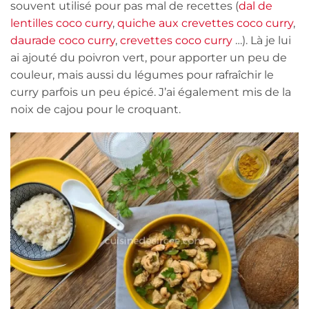
souvent utilisé pour pas mal de recettes (
dal de
lentilles coco curry
,
quiche aux crevettes coco curry
,
daurade coco curry
,
crevettes coco curry
…). Là je lui
ai ajouté du poivron vert, pour apporter un peu de
couleur, mais aussi du légumes pour rafraîchir le
curry parfois un peu épicé. J’ai également mis de la
noix de cajou pour le croquant.