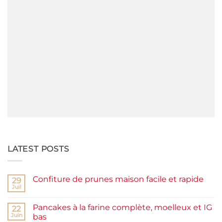
LATEST POSTS
Confiture de prunes maison facile et rapide
29
Juil
Aucun
commentaire
sur
Pancakes à la farine complète, moelleux et IG
22
Confiture
de
Juin
bas
prunes