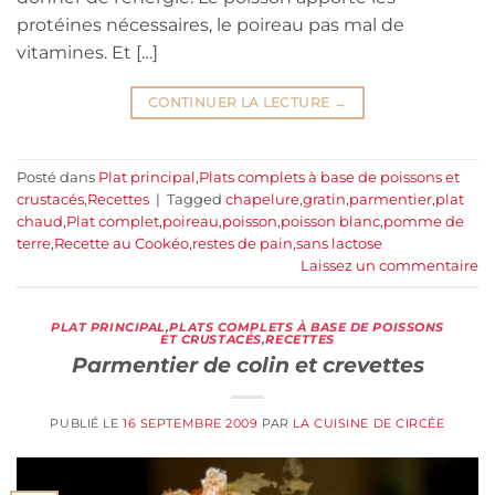
protéines nécessaires, le poireau pas mal de
vitamines. Et […]
CONTINUER LA LECTURE
→
Posté dans
Plat principal
,
Plats complets à base de poissons et
crustacés
,
Recettes
|
Tagged
chapelure
,
gratin
,
parmentier
,
plat
chaud
,
Plat complet
,
poireau
,
poisson
,
poisson blanc
,
pomme de
terre
,
Recette au Cookéo
,
restes de pain
,
sans lactose
Laissez un commentaire
PLAT PRINCIPAL
,
PLATS COMPLETS À BASE DE POISSONS
ET CRUSTACÉS
,
RECETTES
Parmentier de colin et crevettes
PUBLIÉ LE
16 SEPTEMBRE 2009
PAR
LA CUISINE DE CIRCÉE