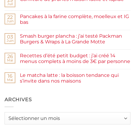
29
Juil
Aucun
commentaire
sur
Pancakes à la farine complète, moelleux et IG
22
Confiture
de
Juin
bas
prunes
Aucun
maison
commentaire
facile
Smash burger plancha : j’ai testé Packman
sur
03
et
Pancakes
rapide
Juin
Burgers & Wraps à La Grande Motte
à
la
Aucun
farine
commentaire
Recettes d’été petit budget : j’ai créé 14
complète,
sur
26
moelleux
Smash
Mai
menus complets à moins de 3€ par personne
et
burger
IG
plancha :
Aucun
bas
j’ai
commentaire
Le matcha latte : la boisson tendance qui
testé
sur
16
Packman
Recettes
Mai
s’invite dans nos maisons
Burgers &
d’été
Wraps
petit
Aucun
à
budget
commentaire
La
:
sur
Grande
j’ai
Le
ARCHIVES
Motte
créé
matcha
14
latte
menus
:
complets
la
Archives
à
boisson
moins
tendance
de
qui
3€
s’invite
par
dans