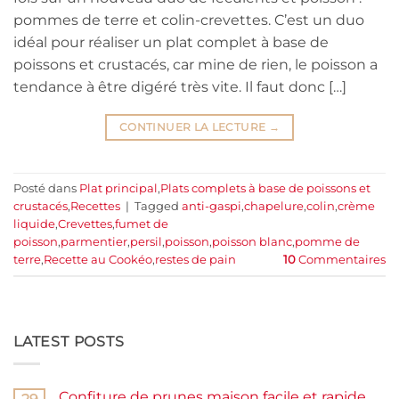
pommes de terre et colin-crevettes. C’est un duo
idéal pour réaliser un plat complet à base de
poissons et crustacés, car mine de rien, le poisson a
tendance à être digéré très vite. Il faut donc […]
CONTINUER LA LECTURE
→
Posté dans
Plat principal
,
Plats complets à base de poissons et
crustacés
,
Recettes
|
Tagged
anti-gaspi
,
chapelure
,
colin
,
crème
liquide
,
Crevettes
,
fumet de
poisson
,
parmentier
,
persil
,
poisson
,
poisson blanc
,
pomme de
terre
,
Recette au Cookéo
,
restes de pain
10
Commentaires
LATEST POSTS
Confiture de prunes maison facile et rapide