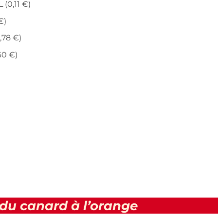
 (0,11 €)
€)
,78 €)
60 €)
 du canard à l’orange