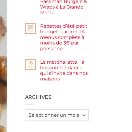
Packman Burgers &
la
farine
Wraps à La Grande
complète,
Motte
moelleux
et
Aucun
IG
commentaire
bas
Recettes d’été petit
sur
26
Smash
Mai
budget : j’ai créé 14
burger
menus complets à
plancha :
j’ai
moins de 3€ par
testé
personne
Packman
Burgers &
Aucun
Wraps
commentaire
à
Le matcha latte : la
sur
16
La
Recettes
Mai
boisson tendance
Grande
d’été
Motte
qui s’invite dans nos
petit
budget
maisons
:
j’ai
Aucun
créé
commentaire
sur
14
Le
ARCHIVES
menus
matcha
complets
latte
à
:
moins
la
de
Archives
boisson
3€
tendance
par
qui
personne
s’invite
dans