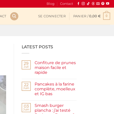
Blog
Contact
0
ACT
SE CONNECTER
PANIER /
0,00
€
LATEST POSTS
Confiture de prunes
29
Juil
maison facile et
rapide
Aucun
commentaire
Pancakes à la farine
sur
22
Confiture
Juin
complète, moelleux
de
et IG bas
prunes
maison
Aucun
facile
commentaire
et
Smash burger
sur
03
rapide
Pancakes
Juin
plancha : j’ai testé
à