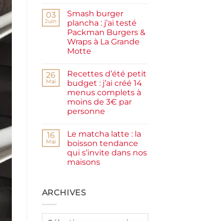
Aucun
facile
commentaire
et
Smash burger
sur
03
rapide
Pancakes
Juin
plancha : j’ai testé
à
Packman Burgers &
la
farine
Wraps à La Grande
complète,
Motte
moelleux
et
Aucun
IG
commentaire
bas
Recettes d’été petit
sur
26
Smash
Mai
budget : j’ai créé 14
burger
menus complets à
plancha :
j’ai
moins de 3€ par
testé
personne
Packman
Burgers &
Aucun
Wraps
commentaire
à
Le matcha latte : la
sur
16
La
Recettes
Mai
boisson tendance
Grande
d’été
Motte
qui s’invite dans nos
petit
budget
maisons
:
j’ai
Aucun
créé
commentaire
sur
14
Le
ARCHIVES
menus
matcha
complets
latte
à
:
moins
la
de
Archives