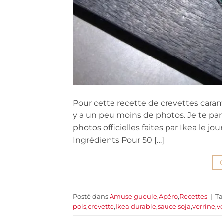
Pour cette recette de crevettes caram
y a un peu moins de photos. Je te part
photos officielles faites par Ikea le jo
Ingrédients Pour 50 […]
Posté dans
Amuse gueule
,
Apéro
,
Recettes
|
T
pois
,
crevette
,
Ikea durable
,
sauce soja
,
verrine
,
v