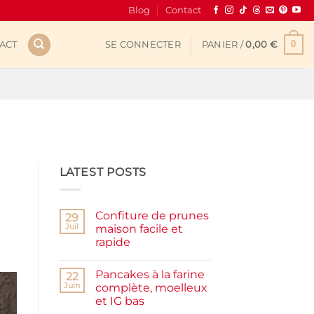
Blog
Contact
0
ACT
SE CONNECTER
PANIER /
0,00
€
LATEST POSTS
Confiture de prunes
29
Juil
maison facile et
rapide
Aucun
commentaire
Pancakes à la farine
sur
22
Confiture
Juin
complète, moelleux
de
et IG bas
prunes
maison