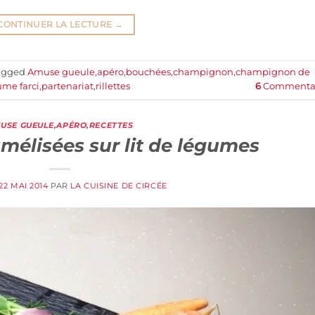
CONTINUER LA LECTURE
→
agged
Amuse gueule
,
apéro
,
bouchées
,
champignon
,
champignon de
ume farci
,
partenariat
,
rillettes
6
Commentai
USE GUEULE
,
APÉRO
,
RECETTES
mélisées sur lit de légumes
22 MAI 2014
PAR
LA CUISINE DE CIRCÉE