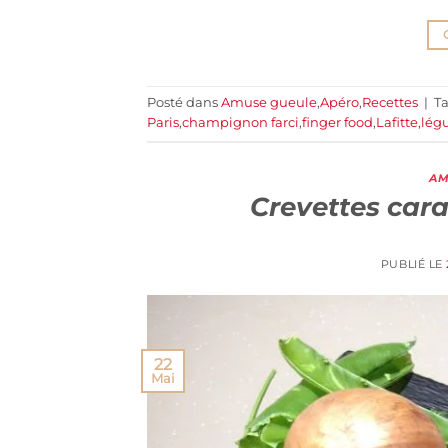
Posté dans
Amuse gueule
,
Apéro
,
Recettes
|
T
Paris
,
champignon farci
,
finger food
,
Lafitte
,
lég
AM
Crevettes cara
PUBLIÉ LE
22
Mai