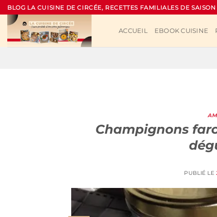
Passer
BLOG LA CUISINE DE CIRCÉE, RECETTES FAMILIALES DE SAISON
au
contenu
ACCUEIL
EBOOK CUISINE
AM
Champignons farcis
dégu
PUBLIÉ LE