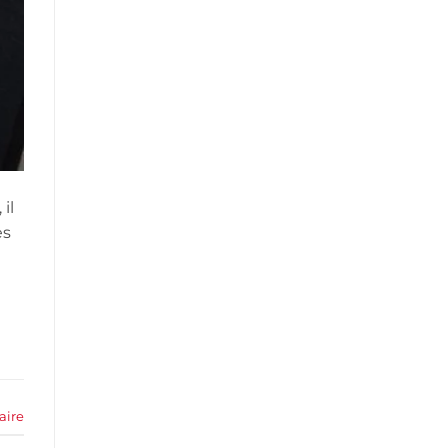
il
es
aire