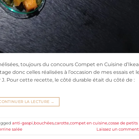
élisées, toujours du concours Compet en Cuisine d’Ikea, 
age donc celles réalisées à l’occasion de mes essais et l
ur J. Pour cette recette, le côté durable était du côté de :
CONTINUER LA LECTURE
→
agged
anti-gaspi
,
bouchées
,
carotte
,
compet en cuisine
,
cosse de petits
errine salée
Laissez un comment