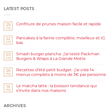
LATEST POSTS
Confiture de prunes maison facile et rapide
29
Juil
Aucun
commentaire
sur
Pancakes à la farine complète, moelleux et IG
22
Confiture
de
Juin
bas
prunes
Aucun
maison
commentaire
facile
Smash burger plancha : j’ai testé Packman
sur
03
et
Pancakes
rapide
Juin
Burgers & Wraps à La Grande Motte
à
la
Aucun
farine
commentaire
Recettes d’été petit budget : j’ai créé 14
complète,
sur
26
moelleux
Smash
Mai
menus complets à moins de 3€ par personne
et
burger
IG
plancha :
Aucun
bas
j’ai
commentaire
Le matcha latte : la boisson tendance qui
testé
sur
16
Packman
Recettes
Mai
s’invite dans nos maisons
Burgers &
d’été
Wraps
petit
Aucun
à
budget
commentaire
La
:
sur
Grande
j’ai
Le
ARCHIVES
Motte
créé
matcha