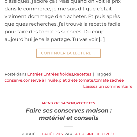
classiques, j’adore ça ! Mais quand on voit le prix
dans le commerce, je me suis dit que c’était
vraiment dommage d’en acheter. Et puis après
quelques recherches, j’ai trouvé la recette facile
pour faire des tomates séchées. Du coup
aujourd’hui je te la partage. Tu vas voir […]
CONTINUER LA LECTURE
→
Posté dans
Entrées
,
Entrées froides
,
Recettes
|
Tagged
conserve
,
conserve à l'huile
,
plat d'été
,
tomate
,
tomate séchée
Laissez un commentaire
MENU DE SAISON
,
RECETTES
Faire ses conserves maison :
matériel et conseils
PUBLIÉ LE
1 AOÛT 2017
PAR
LA CUISINE DE CIRCÉE