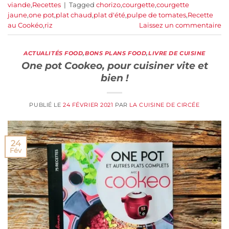
viande
,
Recettes
|
Tagged
chorizo
,
courgette
,
courgette
jaune
,
one pot
,
plat chaud
,
plat d'été
,
pulpe de tomates
,
Recette
au Cookéo
,
riz
Laissez un commentaire
ACTUALITÉS FOOD
,
BONS PLANS FOOD
,
LIVRE DE CUISINE
One pot Cookeo, pour cuisiner vite et
bien !
PUBLIÉ LE
24 FÉVRIER 2021
PAR
LA CUISINE DE CIRCÉE
24
Fév