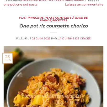
one pot
,
one pot pasta
Laissez un commentaire
PLAT PRINCIPAL
,
PLATS COMPLETS À BASE DE
VIANDE
,
RECETTES
One pot riz courgette chorizo
PUBLIÉ LE
25 JUIN 2025
PAR
LA CUISINE DE CIRCÉE
25
Juin