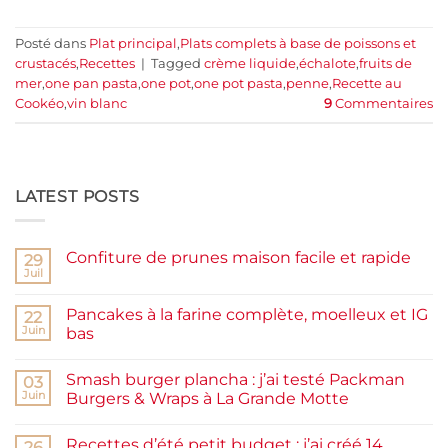
Posté dans
Plat principal
,
Plats complets à base de poissons et
crustacés
,
Recettes
|
Tagged
crème liquide
,
échalote
,
fruits de
mer
,
one pan pasta
,
one pot
,
one pot pasta
,
penne
,
Recette au
Cookéo
,
vin blanc
9
Commentaires
LATEST POSTS
Confiture de prunes maison facile et rapide
29
Juil
Aucun
commentaire
sur
Pancakes à la farine complète, moelleux et IG
22
Confiture
de
Juin
bas
prunes
Aucun
maison
commentaire
facile
Smash burger plancha : j’ai testé Packman
sur
03
et
Pancakes
rapide
Juin
Burgers & Wraps à La Grande Motte
à
la
Aucun
farine
commentaire
Recettes d’été petit budget : j’ai créé 14
complète,
sur
26