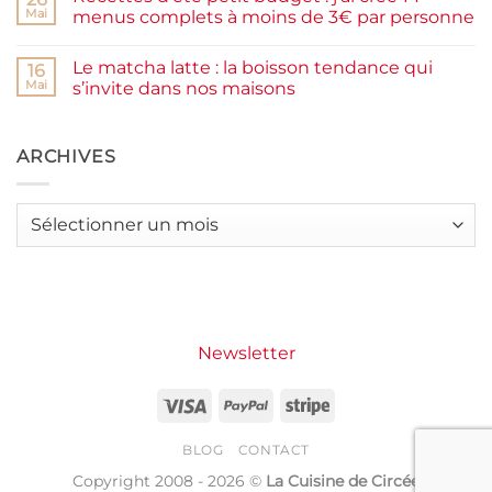
moelleux
Smash
Mai
menus complets à moins de 3€ par personne
et
burger
IG
plancha :
Aucun
bas
j’ai
commentaire
Le matcha latte : la boisson tendance qui
testé
sur
16
Packman
Recettes
Mai
s’invite dans nos maisons
Burgers &
d’été
Wraps
petit
Aucun
à
budget
commentaire
La
:
sur
Grande
j’ai
Le
ARCHIVES
Motte
créé
matcha
14
latte
menus
:
complets
la
Archives
à
boisson
moins
tendance
de
qui
3€
s’invite
par
dans
personne
nos
maisons
Newsletter
Visa
PayPal
Stripe
BLOG
CONTACT
Copyright 2008 - 2026 ©
La Cuisine de Circée