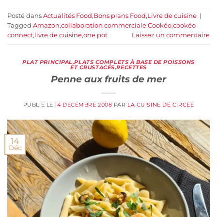
Posté dans
Actualités Food
,
Bons plans Food
,
Livre de cuisine
|
Tagged
Amazon
,
collaboration commerciale
,
Cookéo
,
cookéo
connect
,
livre de cuisine
,
one pot
Laissez un commentaire
PLAT PRINCIPAL
,
PLATS COMPLETS À BASE DE POISSONS
ET CRUSTACÉS
,
RECETTES
Penne aux fruits de mer
PUBLIÉ LE
14 DÉCEMBRE 2008
PAR
LA CUISINE DE CIRCÉE
14
Déc