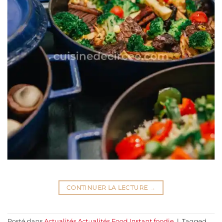
CONTINUER LA LECTURE
→
Posté dans
Actualités
,
Actualités Food
,
Instant foodie
|
Tagged