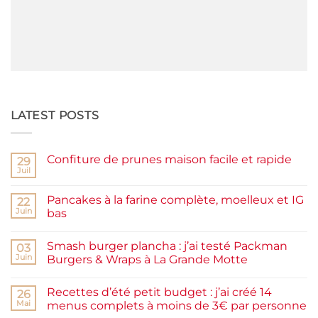
LATEST POSTS
Confiture de prunes maison facile et rapide
29
Juil
Aucun
commentaire
sur
Pancakes à la farine complète, moelleux et IG
22
Confiture
de
Juin
bas
prunes
Aucun
maison
commentaire
facile
Smash burger plancha : j’ai testé Packman
sur
03
et
Pancakes
rapide
Juin
Burgers & Wraps à La Grande Motte
à
la
Aucun
farine
commentaire
Recettes d’été petit budget : j’ai créé 14
complète,
sur
26
moelleux
Smash
Mai
menus complets à moins de 3€ par personne
et
burger