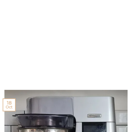
18
Oct