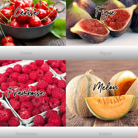
Cerise
Figue
Framboise
Melon