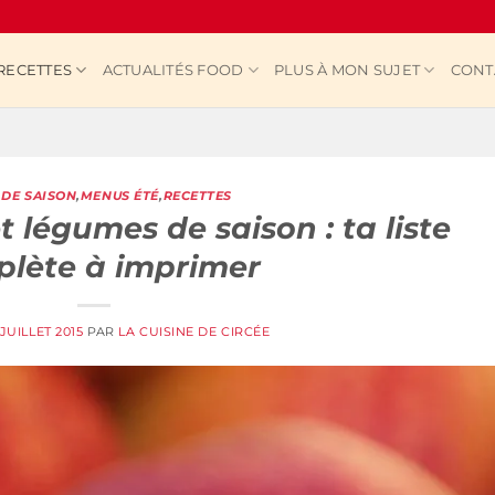
RECETTES
ACTUALITÉS FOOD
PLUS À MON SUJET
CONT
DE SAISON
,
MENUS ÉTÉ
,
RECETTES
et légumes de saison : ta liste
lète à imprimer
 JUILLET 2015
PAR
LA CUISINE DE CIRCÉE