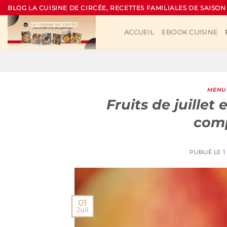
Passer
BLOG LA CUISINE DE CIRCÉE, RECETTES FAMILIALES DE SAISON
au
contenu
ACCUEIL
EBOOK CUISINE
MENU 
Fruits de juillet 
comp
PUBLIÉ LE
1
01
Juil