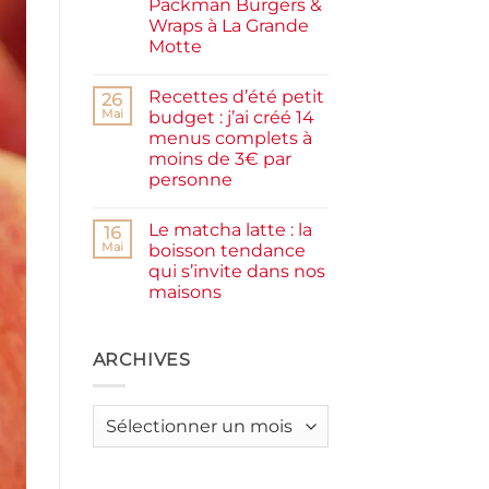
Packman Burgers &
la
farine
Wraps à La Grande
complète,
Motte
moelleux
et
Aucun
IG
commentaire
bas
Recettes d’été petit
sur
26
Smash
Mai
budget : j’ai créé 14
burger
menus complets à
plancha :
j’ai
moins de 3€ par
testé
personne
Packman
Burgers &
Aucun
Wraps
commentaire
à
Le matcha latte : la
sur
16
La
Recettes
Mai
boisson tendance
Grande
d’été
Motte
qui s’invite dans nos
petit
budget
maisons
:
j’ai
Aucun
créé
commentaire
sur
14
Le
ARCHIVES
menus
matcha
complets
latte
à
:
moins
la
de
Archives
boisson
3€
tendance
par
qui
personne
s’invite
dans