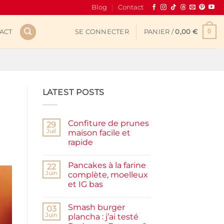
Blog
Contact
0
ACT
SE CONNECTER
PANIER /
0,00
€
LATEST POSTS
Confiture de prunes
29
Juil
maison facile et
rapide
Aucun
commentaire
Pancakes à la farine
sur
22
Confiture
Juin
complète, moelleux
de
et IG bas
prunes
maison
Aucun
facile
commentaire
et
Smash burger
sur
03
rapide
Pancakes
Juin
plancha : j’ai testé
à