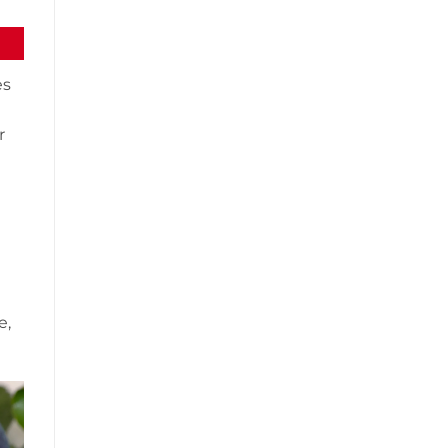
es
r
e,