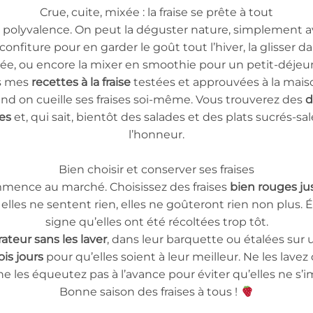
Crue, cuite, mixée : la fraise se prête à tout
t sa polyvalence. On peut la déguster nature, simplemen
confiture pour en garder le goût tout l’hiver, la glisser d
lée, ou encore la mixer en smoothie pour un petit-déjeu
es mes
recettes à la fraise
testées et approuvées à la maison
 on cueille ses fraises soi-même. Vous trouverez des
d
ses
et, qui sait, bientôt des salades et des plats sucrés-sa
l’honneur.
Bien choisir et conserver ses fraises
ommence au marché. Choisissez des fraises
bien rouges j
les ne sentent rien, elles ne goûteront rien non plus. Év
signe qu’elles ont été récoltées trop tôt.
rateur sans les laver
, dans leur barquette ou étalées sur 
ois jours
pour qu’elles soient à leur meilleur. Ne les lave
t ne les équeutez pas à l’avance pour éviter qu’elles ne s’
Bonne saison des fraises à tous !