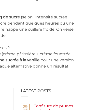
kg de sucre
(selon l’intensité sucrée
le sucre pendant quelques heures ou une
ure nappe une cuillère froide. On verse
ide.
ses ?
e
(crème pâtissière + crème fouettée,
 sucrée à la vanille
pour une version
aque alternative donne un résultat
LATEST POSTS
Confiture de prunes
29
Juil