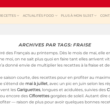
RECETTES
ACTUALITÉS FOOD
PLUS À MON SUJET
CONT
ARCHIVES PAR TAGS:
FRAISE
éféré des Français au printemps. Dès le mois de mai, elle e
 moi, on ne sait plus quoi en faire tant elles arrivent 
’a donné envie de multiplier les recettes à la fraise et de 
e saison courte, des recettes pour en profiter au maxi
nce s’étend de
mai à juillet
, avec un pic en juin selon les r
uvent les
Gariguettes
, longues et acidulées, suivies des
C
, ou encore des
Ciflorettes
gorgées de soleil. Autant dir
ofiter — raison de plus pour avoir quelques bonnes recet