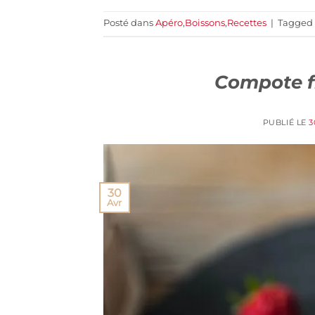
Posté dans
Apéro
,
Boissons
,
Recettes
|
Tagged
Compote f
PUBLIÉ LE
3
30
Avr