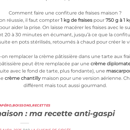
Comment faire une confiture de fraises maison ?
on réussie, il faut compter
1 kg de fraises
pour
750 g à 1 
 pour aider la prise. On laisse macérer les fraises avec 
dant 20 à 30 minutes en écumant, jusqu’à ce que la confit
uite en pots stérilisés, retournés à chaud pour créer le v
-on remplacer la crème pâtissière dans une tarte aux frai
 pâtissière peut être remplacée par une
crème diplomat
uite avec le fond de tarte, plus fondante), une
mascarpone
ne
crème chantilly
maison pour une version aérienne. Ch
différent mais tout aussi gourmand.
APÉRO
,
BOISSONS
,
RECETTES
maison : ma recette anti-gaspi