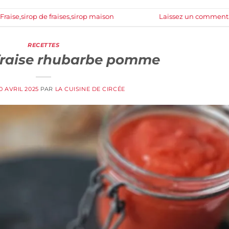
Fraise
,
sirop de fraises
,
sirop maison
Laissez un comment
RECETTES
raise rhubarbe pomme
0 AVRIL 2025
PAR
LA CUISINE DE CIRCÉE