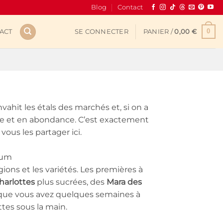
Blog
Contact
0
ACT
SE CONNECTER
PANIER /
0,00
€
nvahit les étals des marchés et, si on a
vite et en abondance. C’est exactement
vous les partager ici.
mum
égions et les variétés. Les premières à
harlottes
plus sucrées, des
Mara des
e que vous avez quelques semaines à
tes sous la main.