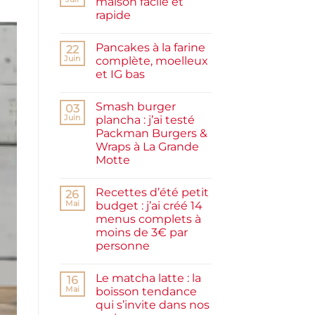
maison facile et
rapide
Aucun
commentaire
Pancakes à la farine
sur
22
Confiture
Juin
complète, moelleux
de
et IG bas
prunes
maison
Aucun
facile
commentaire
et
Smash burger
sur
03
rapide
Pancakes
Juin
plancha : j’ai testé
à
Packman Burgers &
la
farine
Wraps à La Grande
complète,
Motte
moelleux
et
Aucun
IG
commentaire
bas
Recettes d’été petit
sur
26
Smash
Mai
budget : j’ai créé 14
burger
menus complets à
plancha :
j’ai
moins de 3€ par
testé
personne
Packman
Burgers &
Aucun
Wraps
commentaire
à
Le matcha latte : la
sur
16
La
Recettes
Mai
boisson tendance
Grande
d’été
Motte
qui s’invite dans nos
petit
budget