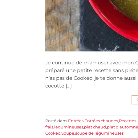
Je continue de m’amuser avec mon Cook
préparé une petite recette sans préten
n’as pas de Cookeo, je te donne aussi
cocotte […]
Posté dans
Entrées
,
Entrées chaudes
,
Recettes
frais
,
légumineuses
,
plat chaud
,
plat d'automn
Cookéo
,
Soupe
,
soupe de légumineuses