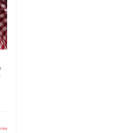
u
e
res