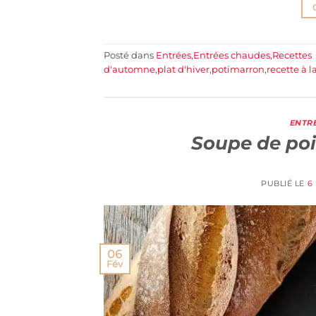
Posté dans
Entrées
,
Entrées chaudes
,
Recettes
d'automne
,
plat d'hiver
,
potimarron
,
recette à 
ENTR
Soupe de poi
PUBLIÉ LE
6
06
Fév