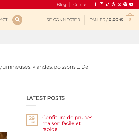
Blog
Contact
0
ACT
SE CONNECTER
PANIER /
0,00
€
égumineuses, viandes, poissons … De
LATEST POSTS
Confiture de prunes
29
Juil
maison facile et
rapide
Aucun