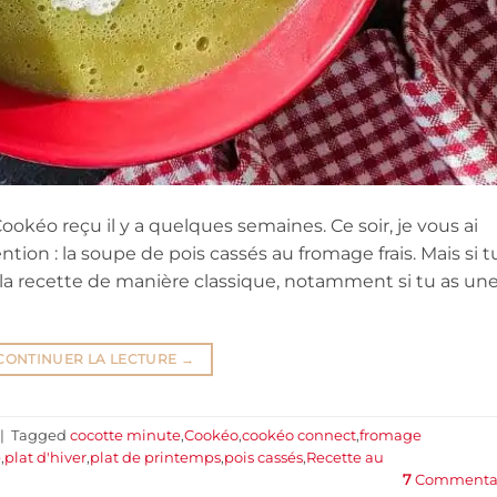
éo reçu il y a quelques semaines. Ce soir, je vous ai
tion : la soupe de pois cassés au fromage frais. Mais si t
 la recette de manière classique, notamment si tu as un
CONTINUER LA LECTURE
→
|
Tagged
cocotte minute
,
Cookéo
,
cookéo connect
,
fromage
e
,
plat d'hiver
,
plat de printemps
,
pois cassés
,
Recette au
7
Commentai