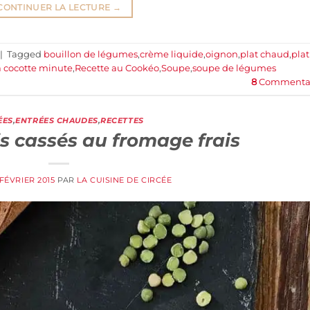
CONTINUER LA LECTURE
→
|
Tagged
bouillon de légumes
,
crème liquide
,
oignon
,
plat chaud
,
plat
la cocotte minute
,
Recette au Cookéo
,
Soupe
,
soupe de légumes
8
Commentai
ÉES
,
ENTRÉES CHAUDES
,
RECETTES
s cassés au fromage frais
 FÉVRIER 2015
PAR
LA CUISINE DE CIRCÉE