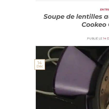
ENTR
Soupe de lentilles 
Cookeo 
PUBLIÉ LE
14 
14
Déc