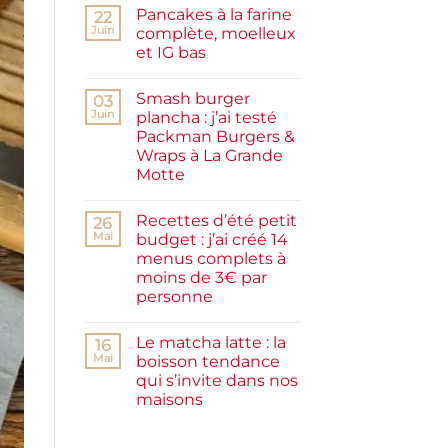
commentaire
Pancakes à la farine
sur
22
Confiture
Juin
complète, moelleux
de
et IG bas
prunes
maison
Aucun
facile
commentaire
et
Smash burger
sur
03
rapide
Pancakes
Juin
plancha : j’ai testé
à
Packman Burgers &
la
farine
Wraps à La Grande
complète,
Motte
moelleux
et
Aucun
IG
commentaire
bas
Recettes d’été petit
sur
26
Smash
Mai
budget : j’ai créé 14
burger
menus complets à
plancha :
j’ai
moins de 3€ par
testé
personne
Packman
Burgers &
Aucun
Wraps
commentaire
à
Le matcha latte : la
sur
16
La
Recettes
Mai
boisson tendance
Grande
d’été
Motte
qui s’invite dans nos
petit
budget
maisons
:
j’ai
Aucun
créé
commentaire
sur
14