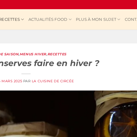
RECETTES
ACTUALITÉS FOOD
PLUS À MON SUJET
CONT
E SAISON
,
MENUS HIVER
,
RECETTES
nserves faire en hiver ?
5 MARS 2025
PAR
LA CUISINE DE CIRCÉE