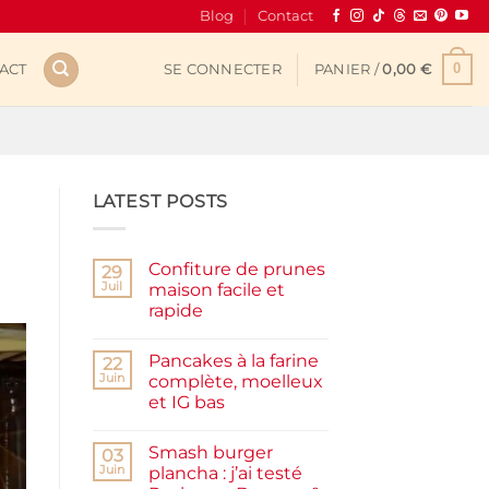
Blog
Contact
0
ACT
SE CONNECTER
PANIER /
0,00
€
LATEST POSTS
Confiture de prunes
29
Juil
maison facile et
rapide
Aucun
commentaire
Pancakes à la farine
sur
22
Confiture
Juin
complète, moelleux
de
et IG bas
prunes
maison
Aucun
facile
commentaire
et
Smash burger
sur
03
rapide
Pancakes
Juin
plancha : j’ai testé
à