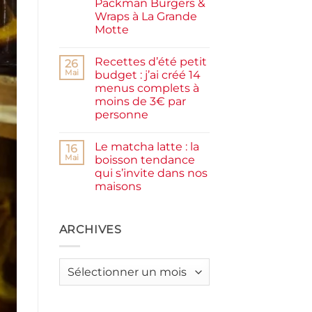
Packman Burgers &
la
farine
Wraps à La Grande
complète,
Motte
moelleux
et
Aucun
IG
commentaire
bas
Recettes d’été petit
sur
26
Smash
Mai
budget : j’ai créé 14
burger
menus complets à
plancha :
j’ai
moins de 3€ par
testé
personne
Packman
Burgers &
Aucun
Wraps
commentaire
à
Le matcha latte : la
sur
16
La
Recettes
Mai
boisson tendance
Grande
d’été
Motte
qui s’invite dans nos
petit
budget
maisons
:
j’ai
Aucun
créé
commentaire
sur
14
Le
ARCHIVES
menus
matcha
complets
latte
à
:
moins
la
de
Archives
boisson
3€
tendance
par
qui
personne
s’invite
dans