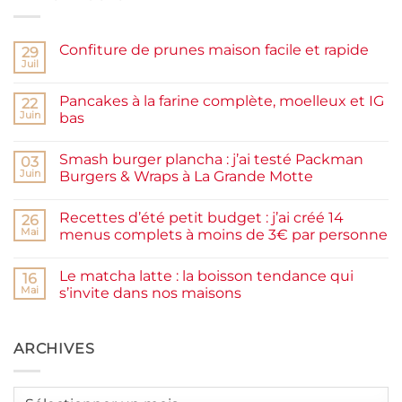
Confiture de prunes maison facile et rapide
29
Juil
Aucun
commentaire
sur
Pancakes à la farine complète, moelleux et IG
22
Confiture
de
Juin
bas
prunes
Aucun
maison
commentaire
facile
Smash burger plancha : j’ai testé Packman
sur
03
et
Pancakes
rapide
Juin
Burgers & Wraps à La Grande Motte
à
la
Aucun
farine
commentaire
Recettes d’été petit budget : j’ai créé 14
complète,
sur
26
moelleux
Smash
Mai
menus complets à moins de 3€ par personne
et
burger
IG
plancha :
Aucun
bas
j’ai
commentaire
Le matcha latte : la boisson tendance qui
testé
sur
16
Packman
Recettes
Mai
s’invite dans nos maisons
Burgers &
d’été
Wraps
petit
Aucun
à
budget
commentaire
La
:
sur
Grande
j’ai
Le
ARCHIVES
Motte
créé
matcha
14
latte
menus
:
complets
la
Archives