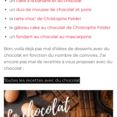
un
cake à la banane et au chocolat
un
duo de mousse de chocolat et poire
la
tarte choc’ de Christophe Felder
le
gâteau cake au chocolat de Christophe Felder
un
fondant au chocolat au mascarpone
Bon, voilà déjà pas mal d’idées de desserts avec du
chocolat en fonction du nombre de convives. J’ai
encore pas mal de recettes à vous proposer avec du
chocolat :
Toutes les recettes avec du chocolat