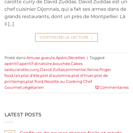
carotte curry de David Zuddas. David Zuddas est un
chef cuisinier Dijonnais, qui a fait ses armes dans de
grands restaurants, dont un près de Montpellier. Là
il […]
CONTINUER LA LECTURE
→
Posté dans
Amuse gueule
,
Apéro
,
Recettes
|
Tagged
apéritif
,
apéritif dinatoire
,
bouchée
,
Cakes
salés
,
carotte
,
curry
,
David Zuttas
,
emmental
,
farine
,
finger
food
,
lait
,
plat d'été
,
plat d'automne
,
plat d'hiver
,
plat de
printemps
,
plat froid
,
Recette au Cooking Chef
Gourmet
,
végétarien
12
Commentaires
LATEST POSTS