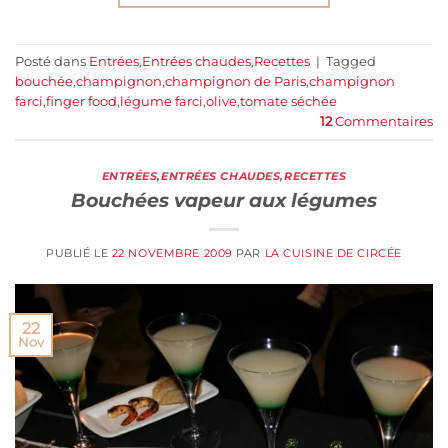
Posté dans
Entrées
,
Entrées chaudes
,
Recettes
|
Tagged
bouchée
,
champignon
,
champignon de Paris
,
champignon
farci
,
finger food
,
légume farci
,
olive
,
tomate séchée
12
Commentaires
ENTRÉES
,
ENTRÉES CHAUDES
,
RECETTES
Bouchées vapeur aux légumes
PUBLIÉ LE
22 NOVEMBRE 2009
PAR
LA CUISINE DE CIRCÉE
22
Nov