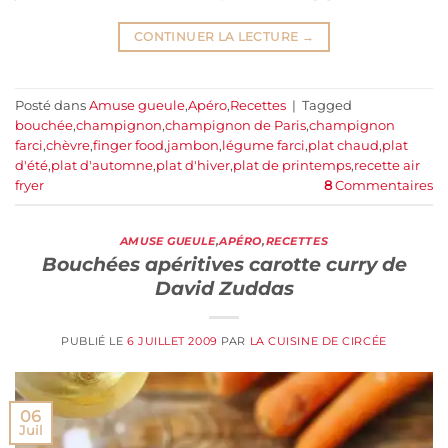
CONTINUER LA LECTURE
→
Posté dans
Amuse gueule
,
Apéro
,
Recettes
|
Tagged
bouchée
,
champignon
,
champignon de Paris
,
champignon
farci
,
chèvre
,
finger food
,
jambon
,
légume farci
,
plat chaud
,
plat
d'été
,
plat d'automne
,
plat d'hiver
,
plat de printemps
,
recette air
fryer
8
Commentaires
AMUSE GUEULE
,
APÉRO
,
RECETTES
Bouchées apéritives carotte curry de
David Zuddas
PUBLIÉ LE
6 JUILLET 2009
PAR
LA CUISINE DE CIRCÉE
06
Juil