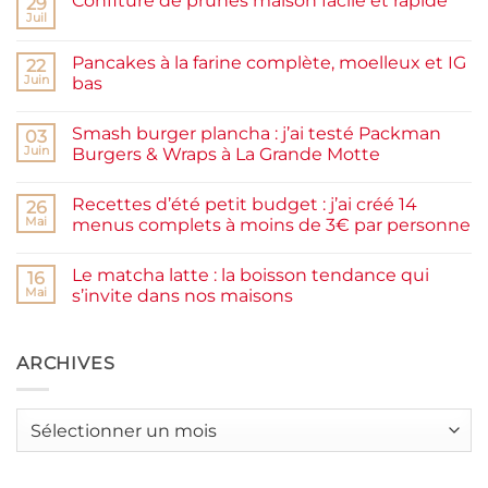
Confiture de prunes maison facile et rapide
29
Juil
Aucun
commentaire
sur
Pancakes à la farine complète, moelleux et IG
22
Confiture
de
Juin
bas
prunes
Aucun
maison
commentaire
facile
Smash burger plancha : j’ai testé Packman
sur
03
et
Pancakes
rapide
Juin
Burgers & Wraps à La Grande Motte
à
la
Aucun
farine
commentaire
Recettes d’été petit budget : j’ai créé 14
complète,
sur
26
moelleux
Smash
Mai
menus complets à moins de 3€ par personne
et
burger
IG
plancha :
Aucun
bas
j’ai
commentaire
Le matcha latte : la boisson tendance qui
testé
sur
16
Packman
Recettes
Mai
s’invite dans nos maisons
Burgers &
d’été
Wraps
petit
Aucun
à
budget
commentaire
La
:
sur
Grande
j’ai
Le
ARCHIVES
Motte
créé
matcha
14
latte
menus
:
complets
la
Archives
à
boisson
moins
tendance
de
qui
3€
s’invite
par
dans