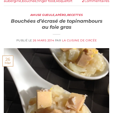
aubergine
,
bouchée
,
finger food
,
Roquefort
2
Commentaires
AMUSE GUEULE
,
APÉRO
,
RECETTES
Bouchées d’écrasé de topinambours
au foie gras
PUBLIÉ LE
26 MARS 2014
PAR
LA CUISINE DE CIRCÉE
26
Mar