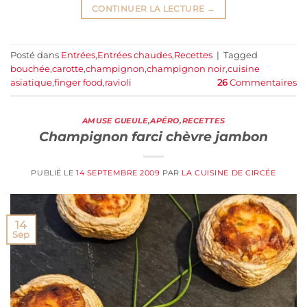
CONTINUER LA LECTURE
→
Posté dans
Entrées
,
Entrées chaudes
,
Recettes
|
Tagged
bouchée
,
carotte
,
champignon
,
champignon noir
,
cuisine
asiatique
,
finger food
,
ravioli
26
Commentaires
AMUSE GUEULE
,
APÉRO
,
RECETTES
Champignon farci chèvre jambon
PUBLIÉ LE
14 SEPTEMBRE 2009
PAR
LA CUISINE DE CIRCÉE
14
Sep