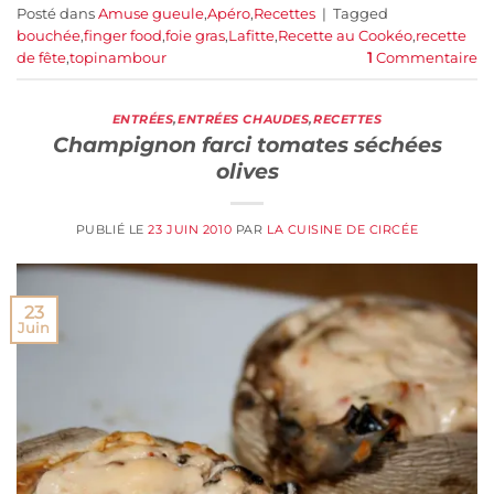
Posté dans
Amuse gueule
,
Apéro
,
Recettes
|
Tagged
bouchée
,
finger food
,
foie gras
,
Lafitte
,
Recette au Cookéo
,
recette
de fête
,
topinambour
1
Commentaire
ENTRÉES
,
ENTRÉES CHAUDES
,
RECETTES
Champignon farci tomates séchées
olives
PUBLIÉ LE
23 JUIN 2010
PAR
LA CUISINE DE CIRCÉE
23
Juin