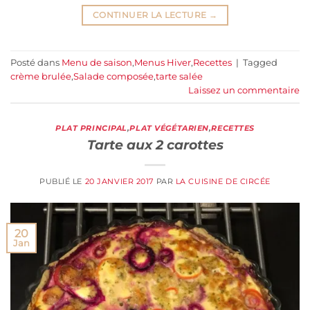
CONTINUER LA LECTURE
→
Posté dans
Menu de saison
,
Menus Hiver
,
Recettes
|
Tagged
crème brulée
,
Salade composée
,
tarte salée
Laissez un commentaire
PLAT PRINCIPAL
,
PLAT VÉGÉTARIEN
,
RECETTES
Tarte aux 2 carottes
PUBLIÉ LE
20 JANVIER 2017
PAR
LA CUISINE DE CIRCÉE
20
Jan