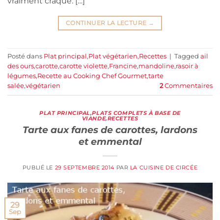
vraiment craqué. […]
CONTINUER LA LECTURE
→
Posté dans
Plat principal
,
Plat végétarien
,
Recettes
|
Tagged
ail
des ours
,
carotte
,
carotte violette
,
Francine
,
mandoline
,
rasoir à
légumes
,
Recette au Cooking Chef Gourmet
,
tarte
salée
,
végétarien
2
Commentaires
PLAT PRINCIPAL
,
PLATS COMPLETS À BASE DE
VIANDE
,
RECETTES
Tarte aux fanes de carottes, lardons
et emmental
PUBLIÉ LE
29 SEPTEMBRE 2014
PAR
LA CUISINE DE CIRCÉE
29
Sep