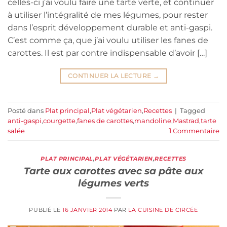
celles-ci j’ai voulu faire une tarte verte, et continuer
à utiliser l’intégralité de mes légumes, pour rester
dans l’esprit développement durable et anti-gaspi.
C’est comme ça, que j’ai voulu utiliser les fanes de
carottes. Il est par contre indispensable d’avoir […]
CONTINUER LA LECTURE
→
Posté dans
Plat principal
,
Plat végétarien
,
Recettes
|
Tagged
anti-gaspi
,
courgette
,
fanes de carottes
,
mandoline
,
Mastrad
,
tarte
salée
1
Commentaire
PLAT PRINCIPAL
,
PLAT VÉGÉTARIEN
,
RECETTES
Tarte aux carottes avec sa pâte aux
légumes verts
PUBLIÉ LE
16 JANVIER 2014
PAR
LA CUISINE DE CIRCÉE