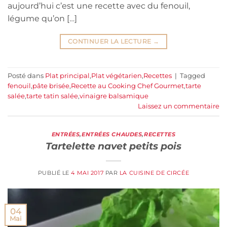
aujourd’hui c’est une recette avec du fenouil,
légume qu’on […]
CONTINUER LA LECTURE
→
Posté dans
Plat principal
,
Plat végétarien
,
Recettes
|
Tagged
fenouil
,
pâte brisée
,
Recette au Cooking Chef Gourmet
,
tarte
salée
,
tarte tatin salée
,
vinaigre balsamique
Laissez un commentaire
ENTRÉES
,
ENTRÉES CHAUDES
,
RECETTES
Tartelette navet petits pois
PUBLIÉ LE
4 MAI 2017
PAR
LA CUISINE DE CIRCÉE
04
Mai