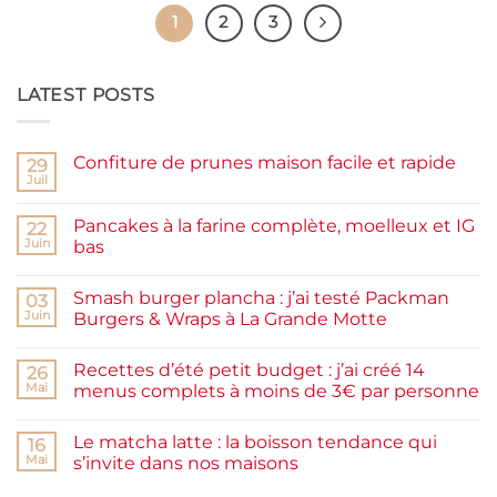
1
2
3
LATEST POSTS
Confiture de prunes maison facile et rapide
29
Juil
Aucun
commentaire
sur
Pancakes à la farine complète, moelleux et IG
22
Confiture
de
Juin
bas
prunes
Aucun
maison
commentaire
facile
Smash burger plancha : j’ai testé Packman
sur
03
et
Pancakes
rapide
Juin
Burgers & Wraps à La Grande Motte
à
la
Aucun
farine
commentaire
Recettes d’été petit budget : j’ai créé 14
complète,
sur
26
moelleux
Smash
Mai
menus complets à moins de 3€ par personne
et
burger
IG
plancha :
Aucun
bas
j’ai
commentaire
Le matcha latte : la boisson tendance qui
testé
sur
16
Packman
Recettes
Mai
s’invite dans nos maisons
Burgers &
d’été
Wraps
petit
Aucun