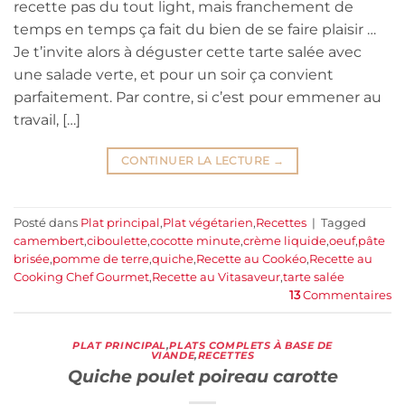
recette pas du tout light, mais franchement de
temps en temps ça fait du bien de se faire plaisir …
Je t’invite alors à déguster cette tarte salée avec
une salade verte, et pour un soir ça convient
parfaitement. Par contre, si c’est pour emmener au
travail, […]
CONTINUER LA LECTURE
→
Posté dans
Plat principal
,
Plat végétarien
,
Recettes
|
Tagged
camembert
,
ciboulette
,
cocotte minute
,
crème liquide
,
oeuf
,
pâte
brisée
,
pomme de terre
,
quiche
,
Recette au Cookéo
,
Recette au
Cooking Chef Gourmet
,
Recette au Vitasaveur
,
tarte salée
13
Commentaires
PLAT PRINCIPAL
,
PLATS COMPLETS À BASE DE
VIANDE
,
RECETTES
Quiche poulet poireau carotte