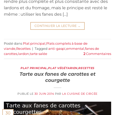
rendre plus complète et plus consistante avec des
lardons et du fromage, mais le principe est resté le
même : utiliser les fanes des […]
CONTINUER LA LECTURE
→
Posté dans
Plat principal
,
Plats complets à base de
viande
,
Recettes
|
Tagged
anti-gaspi
,
emmental
,
fanes de
carottes
,
lardon
,
tarte salée
2
Commentaires
PLAT PRINCIPAL
,
PLAT VÉGÉTARIEN
,
RECETTES
Tarte aux fanes de carottes et
courgette
PUBLIÉ LE
30 JUIN 2014
PAR
LA CUISINE DE CIRCÉE
30