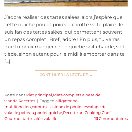
J’adore réaliser des tartes salées, alors j’espère que
cette quiche poulet poireau carotte va te plaire. Je
suis fan des tartes salées, qui permettent souvent
un repas complet : Bref j’adore ! En plus, tu verras
que tu peux manger cette quiche soit chaude, soit
tiède, sinon autant pour le midi à emporter dans ta
[…]
CONTINUER LA LECTURE
→
Posté dans
Plat principal
,
Plats complets à base de
viande
,
Recettes
|
Tagged
alligator
,
bol
multifonction
,
carotte
,
escalope de poulet
,
escalope de
volaille
,
poireau
,
poulet
,
quiche
,
Recette au Cooking Chef
Gourmet
,
tarte salée
,
volaille
13
Commentaires