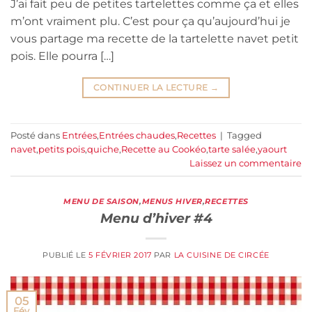
J’ai fait peu de petites tartelettes comme ça et elles
m’ont vraiment plu. C’est pour ça qu’aujourd’hui je
vous partage ma recette de la tartelette navet petit
pois. Elle pourra […]
CONTINUER LA LECTURE
→
Posté dans
Entrées
,
Entrées chaudes
,
Recettes
|
Tagged
navet
,
petits pois
,
quiche
,
Recette au Cookéo
,
tarte salée
,
yaourt
Laissez un commentaire
MENU DE SAISON
,
MENUS HIVER
,
RECETTES
Menu d’hiver #4
PUBLIÉ LE
5 FÉVRIER 2017
PAR
LA CUISINE DE CIRCÉE
05
Fév