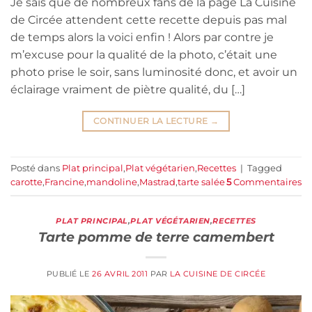
Je sais que de nombreux fans de la page La Cuisine
de Circée attendent cette recette depuis pas mal
de temps alors la voici enfin ! Alors par contre je
m’excuse pour la qualité de la photo, c’était une
photo prise le soir, sans luminosité donc, et avoir un
éclairage vraiment de piètre qualité, du […]
CONTINUER LA LECTURE
→
Posté dans
Plat principal
,
Plat végétarien
,
Recettes
|
Tagged
carotte
,
Francine
,
mandoline
,
Mastrad
,
tarte salée
5
Commentaires
PLAT PRINCIPAL
,
PLAT VÉGÉTARIEN
,
RECETTES
Tarte pomme de terre camembert
PUBLIÉ LE
26 AVRIL 2011
PAR
LA CUISINE DE CIRCÉE