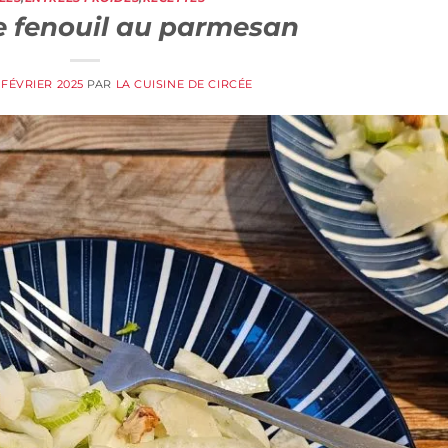
e fenouil au parmesan
 FÉVRIER 2025
PAR
LA CUISINE DE CIRCÉE