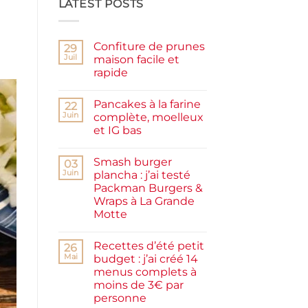
LATEST POSTS
Confiture de prunes
29
Juil
maison facile et
rapide
Aucun
commentaire
Pancakes à la farine
sur
22
Confiture
Juin
complète, moelleux
de
et IG bas
prunes
maison
Aucun
facile
commentaire
et
Smash burger
sur
03
rapide
Pancakes
Juin
plancha : j’ai testé
à
Packman Burgers &
la
farine
Wraps à La Grande
complète,
Motte
moelleux
et
Aucun
IG
commentaire
bas
Recettes d’été petit
sur
26
Smash
Mai
budget : j’ai créé 14
burger
menus complets à
plancha :
j’ai
moins de 3€ par
testé
personne
Packman
Burgers &