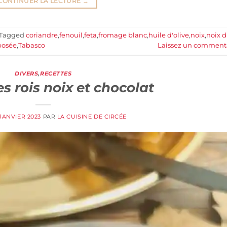
CONTINUER LA LECTURE
→
Tagged
coriandre
,
fenouil
,
feta
,
fromage blanc
,
huile d'olive
,
noix
,
noix 
posée
,
Tabasco
Laissez un comment
DIVERS
,
RECETTES
s rois noix et chocolat
JANVIER 2023
PAR
LA CUISINE DE CIRCÉE