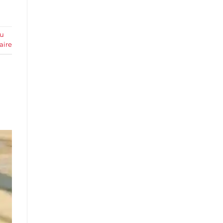
du
aire