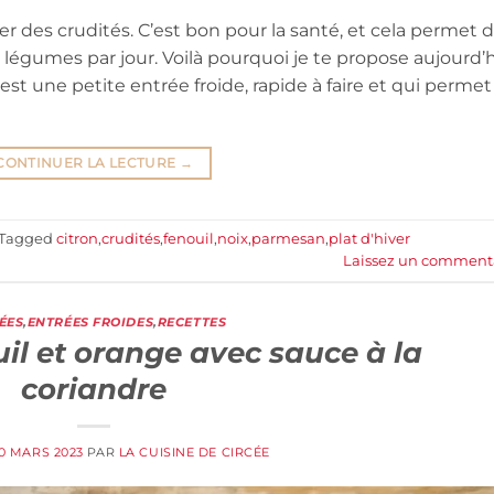
des crudités. C’est bon pour la santé, et cela permet 
 légumes par jour. Voilà pourquoi je te propose aujourd’
st une petite entrée froide, rapide à faire et qui permet
CONTINUER LA LECTURE
→
Tagged
citron
,
crudités
,
fenouil
,
noix
,
parmesan
,
plat d'hiver
Laissez un comment
ÉES
,
ENTRÉES FROIDES
,
RECETTES
il et orange avec sauce à la
coriandre
0 MARS 2023
PAR
LA CUISINE DE CIRCÉE