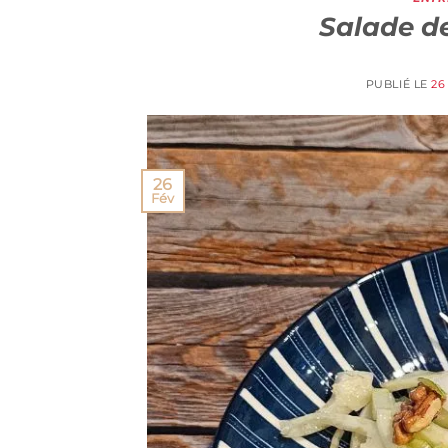
Salade d
PUBLIÉ LE
26
26
Fév