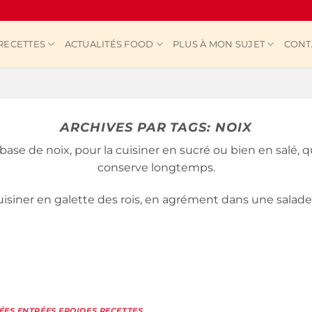
RECETTES
ACTUALITÉS FOOD
PLUS À MON SUJET
CONT
ARCHIVES PAR TAGS:
NOIX
se de noix, pour la cuisiner en sucré ou bien en salé, q
conserve longtemps.
uisiner en galette des rois, en agrément dans une sala
ÉES
,
ENTRÉES FROIDES
,
RECETTES