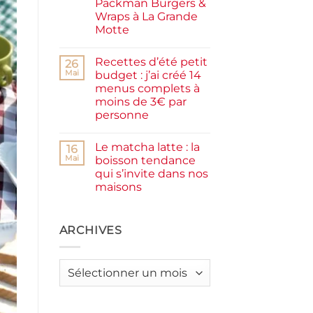
Packman Burgers &
la
farine
Wraps à La Grande
complète,
Motte
moelleux
et
Aucun
IG
commentaire
bas
Recettes d’été petit
sur
26
Smash
Mai
budget : j’ai créé 14
burger
menus complets à
plancha :
j’ai
moins de 3€ par
testé
personne
Packman
Burgers &
Aucun
Wraps
commentaire
à
Le matcha latte : la
sur
16
La
Recettes
Mai
boisson tendance
Grande
d’été
Motte
qui s’invite dans nos
petit
budget
maisons
:
j’ai
Aucun
créé
commentaire
sur
14
Le
ARCHIVES
menus
matcha
complets
latte
à
:
moins
la
de
Archives
boisson
3€
tendance
par
qui
personne
s’invite
dans