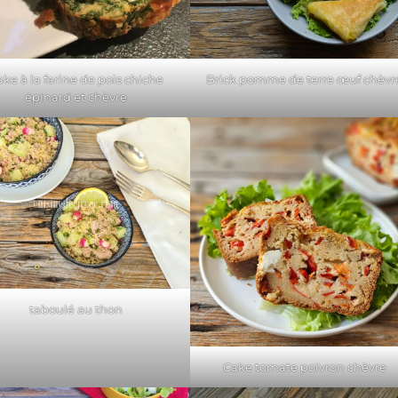
ke à la farine de pois chiche
Brick pomme de terre œuf chèvr
épinard et chèvre
taboulé au thon
Cake tomate poivron chèvre