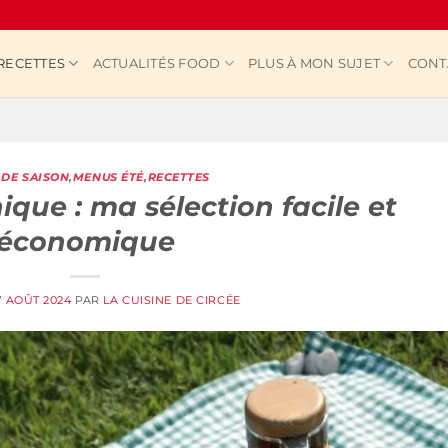
RECETTES
ACTUALITÉS FOOD
PLUS À MON SUJET
CONT
DE SAISON
,
MENUS ÉTÉ
,
RECETTES
ique : ma sélection facile et
économique
7 AOÛT 2024
PAR
LA CUISINE DE CIRCÉE