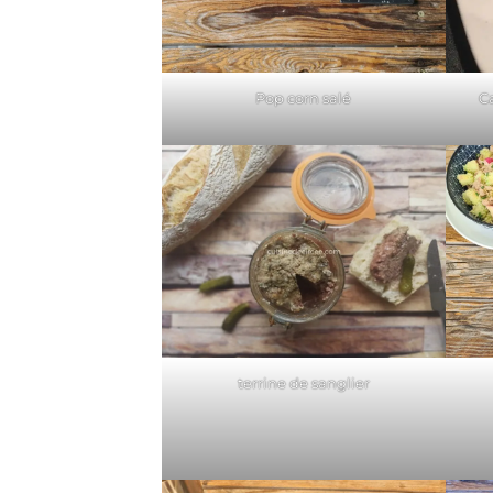
Pop corn salé
Ca
terrine de sanglier