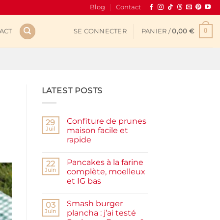
Blog
Contact
0
ACT
SE CONNECTER
PANIER /
0,00
€
LATEST POSTS
Confiture de prunes
29
Juil
maison facile et
rapide
Aucun
commentaire
Pancakes à la farine
sur
22
Confiture
Juin
complète, moelleux
de
et IG bas
prunes
maison
Aucun
facile
commentaire
et
Smash burger
sur
03
rapide
Pancakes
Juin
plancha : j’ai testé
à