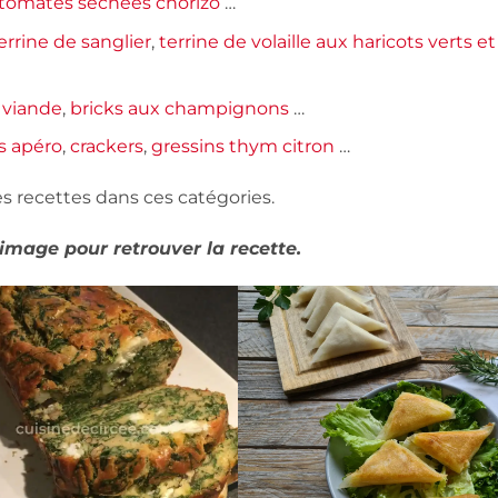
 tomates séchées chorizo
…
errine de sanglier
,
terrine de volaille aux haricots verts et
a viande
,
bricks aux champignons
…
és apéro
,
crackers
,
gressins thym citron
…
s recettes dans ces catégories.
’image pour retrouver la recette.