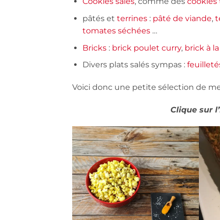
Cookies salés
, comme des
cookies
pâtés et
terrines
:
pâté de viande
,
t
tomates séchées
…
Bricks
:
brick poulet curry
,
brick à l
Divers plats salés sympas :
feuillet
Voici donc une petite sélection de me
Clique sur l