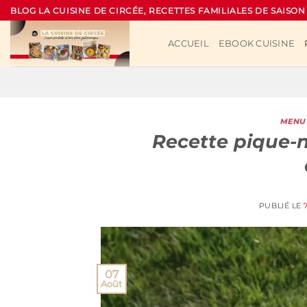
Passer
BLOG LA CUISINE DE CIRCÉE, RECETTES FAMILIALES DE SAISON
au
contenu
ACCUEIL
EBOOK CUISINE
MENU 
Recette pique-n
PUBLIÉ LE
07
Août